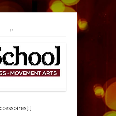
FR
ccessoires[:]
ARY