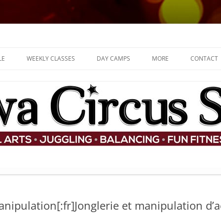
d for children
LE
WEEKLY CLASSES
DAY CAMPS
MORE
CONTACT
ADULT CLASSES
JOB OFFERS
KIDS AND TEENS CLASSES
SHOP
FAQ
THE TEAM
PARTIES
COMMUNITY
PERFORMANCES
nipulation[:fr]Jonglerie et manipulation d’a
WHAT ARE CONTEMPOR