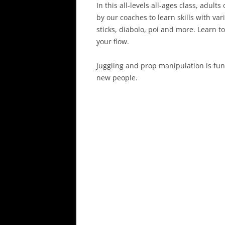
In this all-levels all-ages class, adult
by our coaches to learn skills with var
sticks, diabolo, poi and more. Learn t
your flow.
Juggling and prop manipulation is fun
new people.