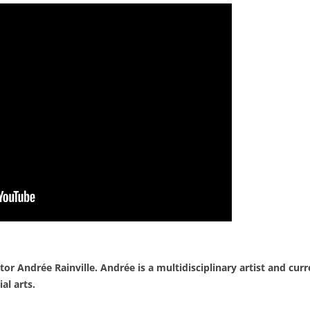
CIRCUS ARTS?
OPEN GYM
WORKSHOPS
WAIVER
tor Andrée Rainville. Andrée is a multidisciplinary artist and curr
al arts.