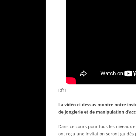
[:fr]
La vidéo ci-dessus montre notre instr
de jonglerie et de manipulation d’acce
Dans ce cours pour tous les niveaux et
ont reçu une invitation seront guidés